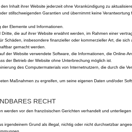
, den Inhalt ihrer Website jederzeit ohne Vorankündigung zu aktualisier
 oder stillschweigenden Garantien und übernimmt keine Verantwortung 
ung der Elemente und Informationen.
 Dritte, die auf ihrer Website erwähnt werden, im Rahmen einer vertrag
für Schäden, insbesondere finanzieller oder kommerzieller Art, die sich
 haftbar gemacht werden.
ie auf der Website verwendete Software, die Informationen, die Online
dass der Betrieb der Website ohne Unterbrechung möglich ist.
aminierung des Computermaterials von Internetnutzern, die durch die Ve
igneten Maßnahmen zu ergreifen, um seine eigenen Daten und/oder Soft
ENDBARES RECHT
ten werden vor den französischen Gerichten verhandelt und unterliege
s irgendeinem Grund als illegal, nichtig oder nicht durchsetzbar anges
stimmungen.