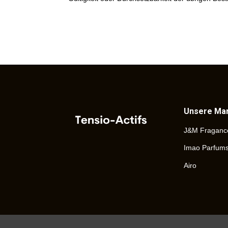
Unsere Ma
J&M Fraganc
Imao Parfum
Airo