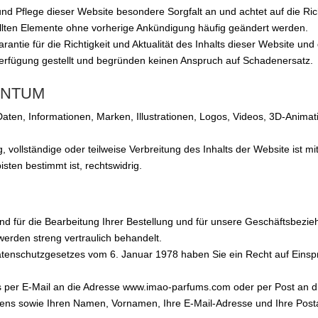
nd Pflege dieser Website besondere Sorgfalt an und achtet auf die Richti
llten Elemente ohne vorherige Ankündigung häufig geändert werden.
antie für die Richtigkeit und Aktualität des Inhalts dieser Website und
Verfügung gestellt und begründen keinen Anspruch auf Schadenersatz.
ENTUM
aten, Informationen, Marken, Illustrationen, Logos, Videos, 3D-Anima
 vollständige oder teilweise Verbreitung des Inhalts der Website ist m
sten bestimmt ist, rechtswidrig.
ind für die Bearbeitung Ihrer Bestellung und für unsere Geschäftsbezie
erden streng vertraulich behandelt.
nschutzgesetzes vom 6. Januar 1978 haben Sie ein Recht auf Einspr
 per E-Mail an die Adresse www.imao-parfums.com oder per Post an d
s sowie Ihren Namen, Vornamen, Ihre E-Mail-Adresse und Ihre Postans