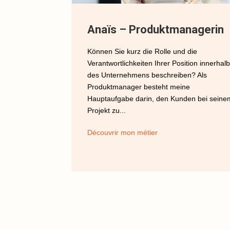
t-
Anaïs – Produktmanagerin
el
Können Sie kurz die Rolle und die
 Tag in Ihrem
Verantwortlichkeiten Ihrer Position innerhalb
 der
des Unternehmens beschreiben? Als
 Meiner
Produktmanager besteht meine
pischen Tag
Hauptaufgabe darin, den Kunden bei seine
Projekt zu...
Découvrir mon métier