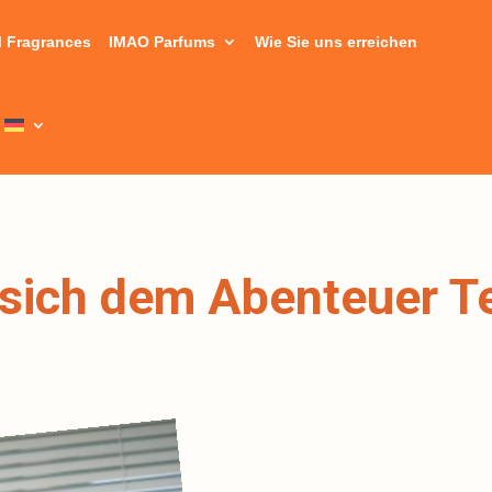
 Fragrances
IMAO Parfums
Wie Sie uns erreichen
 sich dem Abenteuer Te