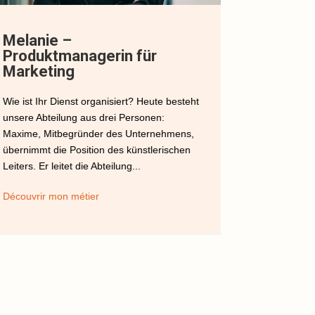
Melanie –
Vanessa 
Produktmanagerin für
Einkauf
Marketing
Welche Rolle 
Wie ist Ihr Dienst organisiert? Heute besteht
der Lieferke
unsere Abteilung aus drei Personen:
Rolle ist zie
Maxime, Mitbegründer des Unternehmens,
Aufgaben in d
übernimmt die Position des künstlerischen
Unsere Haupt
Leiters. Er leitet die Abteilung...
Découvrir mo
Découvrir mon métier