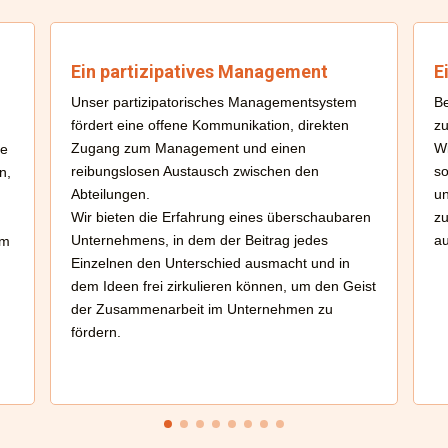
Ein partizipatives Management
E
Unser partizipatorisches Managementsystem
Be
fördert eine offene Kommunikation, direkten
z
Zugang zum Management und einen
Wi
he
reibungslosen Austausch zwischen den
so
n,
Abteilungen.
un
Wir bieten die Erfahrung eines überschaubaren
zu
Unternehmens, in dem der Beitrag jedes
au
um
Einzelnen den Unterschied ausmacht und in
dem Ideen frei zirkulieren können, um den Geist
der Zusammenarbeit im Unternehmen zu
fördern.