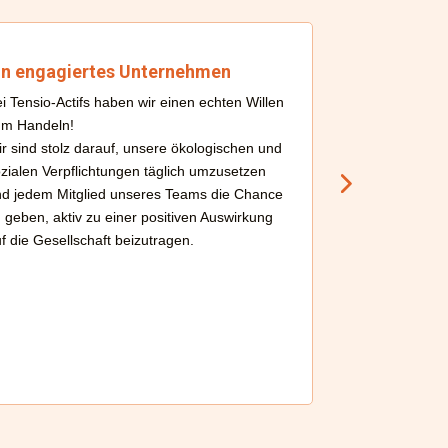
in engagiertes Unternehmen
Das Wohlbef
wird geschä
i Tensio-Actifs haben wir einen echten Willen
Ein Teil von Ten
um Handeln!
Vorteile zu geni
r sind stolz darauf, unsere ökologischen und
hinausgehen.
zialen Verpflichtungen täglich umzusetzen
Sie können z.B
d jedem Mitglied unseres Teams die Chance
Krankenversiche
 geben, aktiv zu einer positiven Auswirkung
Telearbeit, Fre
f die Gesellschaft beizutragen.
Wir investieren
Mitarbeiter, den
unseres Erfolgs