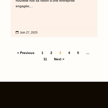
nouvelle fois sa vision d’une entreprise
engagée,...

Juin 27, 2025
« Previous
1
2
3
4
5
…
11
Next »