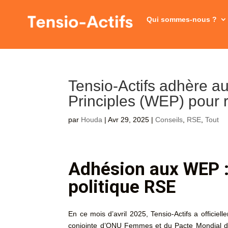
Qui sommes-nous ?
Tensio-Actifs adhère
Principles (WEP) pour
par
Houda
|
Avr 29, 2025
|
Conseils
,
RSE
,
Tout
Adhésion aux WEP :
politique RSE
En ce mois d’avril 2025, Tensio-Actifs a officiell
conjointe d’ONU Femmes et du Pacte Mondial des