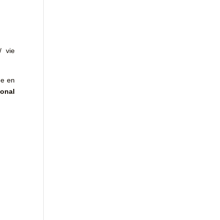
/ vie
ue en
onal