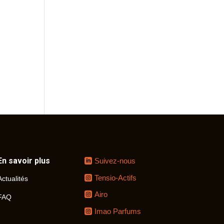
En savoir plus
Suivez-nous
Tensio-Actifs
Actualités
Airo
FAQ
Imao Parfums