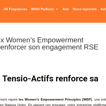
JM Fragrances
IMAO Parfums
Airo
Nous rejoindre
Act
 aux Women’s Empowerment
 renforcer son engagement RSE
 Tensio-Actifs renforce sa
ement rejoint
les Women’s Empowerment Principles (WEP)
, une init
 Nations Unies. En signant ces principes, notre entreprise réaffirm