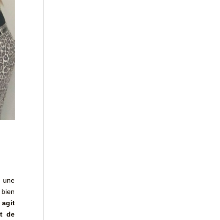
s une
bien
 agit
t de