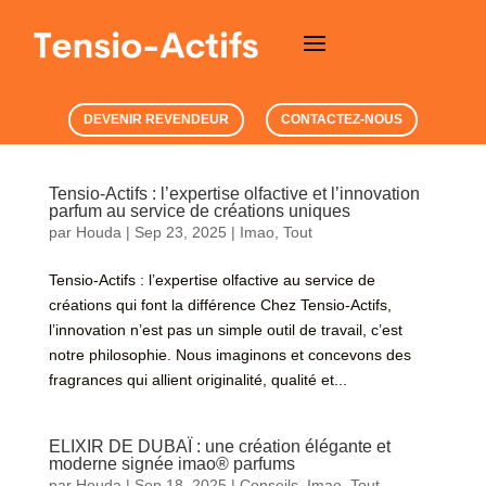
DEVENIR REVENDEUR
CONTACTEZ-NOUS
Tensio-Actifs : l’expertise olfactive et l’innovation
parfum au service de créations uniques
par
Houda
|
Sep 23, 2025
|
Imao
,
Tout
Tensio-Actifs : l’expertise olfactive au service de
créations qui font la différence Chez Tensio-Actifs,
l’innovation n’est pas un simple outil de travail, c’est
notre philosophie. Nous imaginons et concevons des
fragrances qui allient originalité, qualité et...
ELIXIR DE DUBAÏ : une création élégante et
moderne signée imao® parfums
par
Houda
|
Sep 18, 2025
|
Conseils
,
Imao
,
Tout