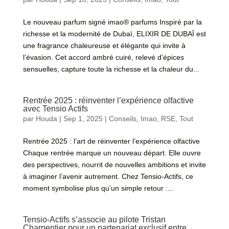
Le nouveau parfum signé imao® parfums Inspiré par la
richesse et la modernité de Dubaï, ELIXIR DE DUBAÏ est
une fragrance chaleureuse et élégante qui invite à
l’évasion. Cet accord ambré cuiré, relevé d’épices
sensuelles, capture toute la richesse et la chaleur du...
Rentrée 2025 : réinventer l’expérience olfactive
avec Tensio Actifs
par
Houda
|
Sep 1, 2025
|
Conseils
,
Imao
,
RSE
,
Tout
Rentrée 2025 : l’art de réinventer l’expérience olfactive
Chaque rentrée marque un nouveau départ. Elle ouvre
des perspectives, nourrit de nouvelles ambitions et invite
à imaginer l’avenir autrement. Chez Tensio‑Actifs, ce
moment symbolise plus qu’un simple retour :...
Tensio-Actifs s’associe au pilote Tristan
Charpentier pour un partenariat exclusif entre