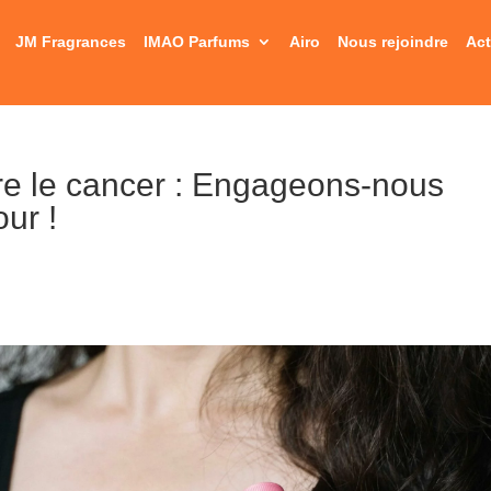
JM Fragrances
IMAO Parfums
Airo
Nous rejoindre
Act
re le cancer : Engageons-nous
our !