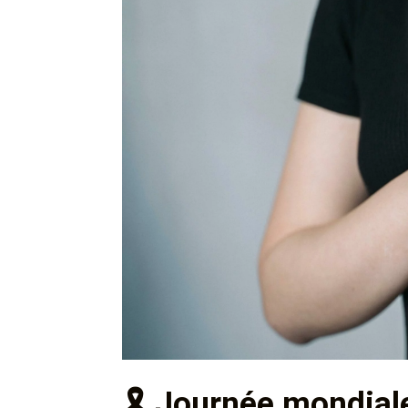
🎗️
Journée mondiale 