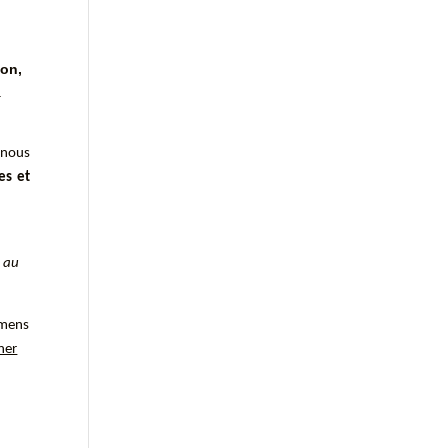
ion,
à
 nous
es et
s au
amens
ner