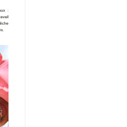
aux :
avail
pêche
és.