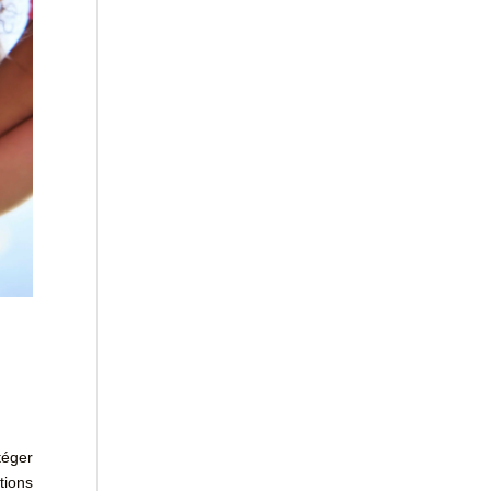
téger
tions