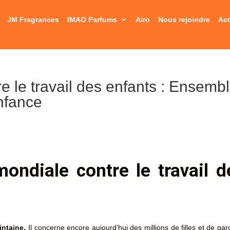
JM Fragrances
IMAO Parfums
Airo
Nous rejoindre
Act
 le travail des enfants : Ensembl
enfance
ondiale contre le travail d
intaine.
Il concerne encore aujourd’hui des millions de filles et de gar