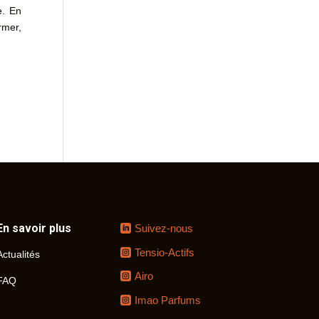
e. En
rmer,
En savoir plus
Suivez-nous
Tensio-Actifs
Actualités
Airo
FAQ
Imao Parfums