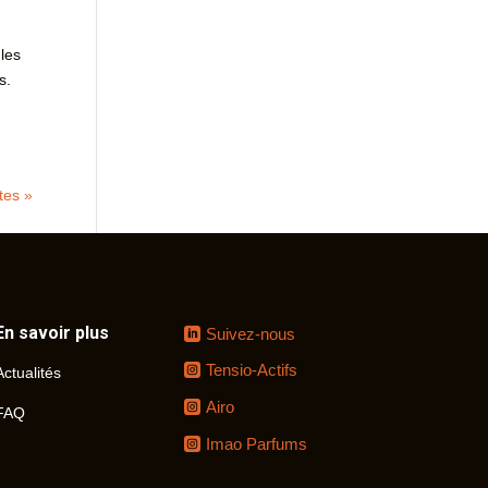
 les
s.
tes »
En savoir plus
Suivez-nous
Tensio-Actifs
Actualités
Airo
FAQ
Imao Parfums