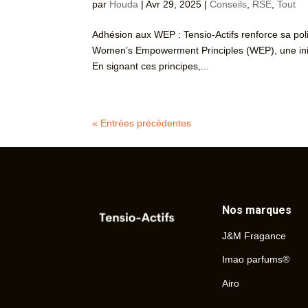
par
Houda
|
Avr 29, 2025
|
Conseils
,
RSE
,
Tout
Adhésion aux WEP : Tensio-Actifs renforce sa polit
Women’s Empowerment Principles (WEP), une init
En signant ces principes,...
« Entrées précédentes
Nos marques
J&M Fragance
Imao parfums®
Airo